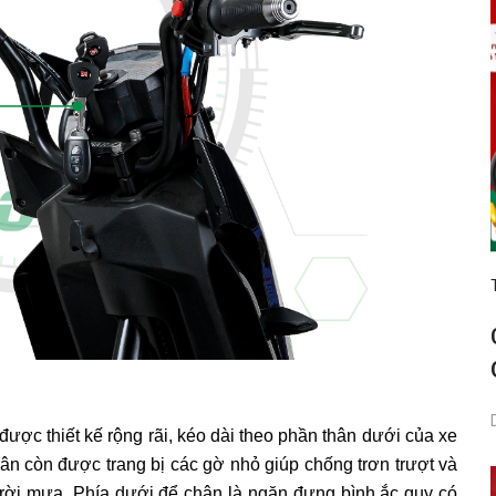
ược thiết kế rộng rãi, kéo dài theo phần thân dưới của xe
hân còn được trang bị các gờ nhỏ giúp chống trơn trượt và
trời mưa. Phía dưới để chân là ngăn đựng bình ắc quy có