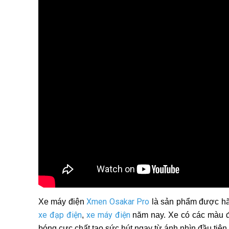
Xmen Osakar Pro
Xe máy điện
là sản phẩm được hãn
xe đạp điện
xe máy điện
,
năm nay. Xe có các màu đ
bóng cực chất tạo sức hút ngay từ ánh nhìn đầu tiên.