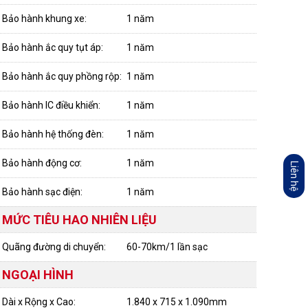
Bảo hành khung xe:
1 năm
Bảo hành ắc quy tụt áp:
1 năm
Bảo hành ắc quy phồng rộp:
1 năm
Bảo hành IC điều khiển:
1 năm
Bảo hành hệ thống đèn:
1 năm
Bảo hành động cơ:
1 năm
Liên hệ
Bảo hành sạc điện:
1 năm
MỨC TIÊU HAO NHIÊN LIỆU
Quãng đường di chuyển:
60-70km/1 lần sạc
NGOẠI HÌNH
Dài x Rộng x Cao:
1.840 x 715 x 1.090mm