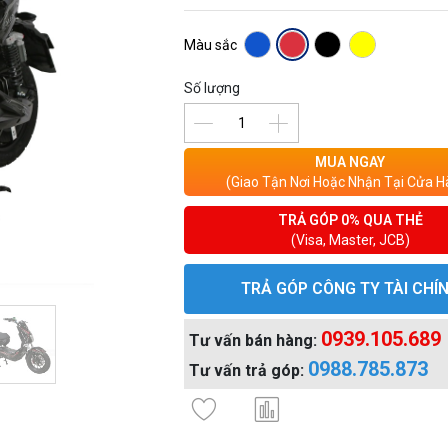
Màu sắc
Số lượng
MUA NGAY
(Giao Tận Nơi Hoặc Nhận Tại Cửa H
TRẢ GÓP 0% QUA THẺ
(Visa, Master, JCB)
TRẢ GÓP CÔNG TY TÀI CHÍ
0939.105.689
Tư vấn bán hàng:
0988.785.873
Tư vấn trả góp: