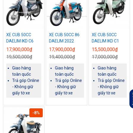
XE CUB 50CC
XE CUB 50CC 86
XE CUB 50CC
DAELIM IKD C6
DAELIM 2022
DAELIM IKD C1
17,900,000₫
17,900,000₫
15,500,000₫
19,500,000₫
19,400,000₫
17,000,000₫
Giao hàng
Giao hàng
Giao hàng
toàn quốc
toàn quốc
toàn quốc
Trả góp Online
Trả góp Online
Trả góp Online
- Không giữ
- Không giữ
- Không giữ
giấy tờ xe
giấy tờ xe
giấy tờ xe
L
-8%