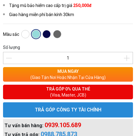
Tặng mũ bảo hiểm cao cấp trị giá
250,000đ
Giao hàng miễn phí bán kính 30km
Màu sắc
Số lượng
MUA NGAY
(Giao Tận Nơi Hoặc Nhận Tại Cửa Hàng)
TRẢ GÓP 0% QUA THẺ
(Visa, Master, JCB)
TRẢ GÓP CÔNG TY TÀI CHÍNH
0939.105.689
Tư vấn bán hàng:
0988.785.873
Tư vấn trả góp: