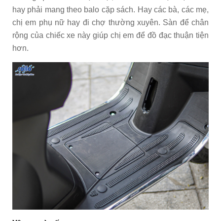
hay phải mang theo balo cặp sách. Hay các bà, các mẹ,
chị em phụ nữ hay đi chợ thường xuyên. Sàn để chân
rộng của chiếc xe này giúp chị em để đồ đạc thuận tiện
hơn.