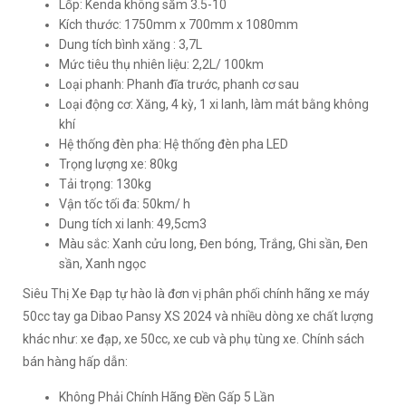
Lốp: Kenda không săm 3.5-10
Kích thước: 1750mm x 700mm x 1080mm
Dung tích bình xăng : 3,7L
Mức tiêu thụ nhiên liệu: 2,2L/ 100km
Loại phanh: Phanh đĩa trước, phanh cơ sau
Loại động cơ: Xăng, 4 kỳ, 1 xi lanh, làm mát bằng không
khí
Hệ thống đèn pha: Hệ thống đèn pha LED
Trọng lượng xe: 80kg
Tải trọng: 130kg
Vận tốc tối đa: 50km/ h
Dung tích xi lanh: 49,5cm3
Màu sắc: Xanh cửu long, Đen bóng, Trắng, Ghi sần, Đen
sần, Xanh ngọc
Siêu Thị Xe Đạp tự hào là đơn vị phân phối chính hãng xe máy
50cc tay ga Dibao Pansy XS 2024 và nhiều dòng xe chất lượng
khác như: xe đạp, xe 50cc, xe cub và phụ tùng xe. Chính sách
bán hàng hấp dẫn:
Không Phải Chính Hãng Đền Gấp 5 Lần