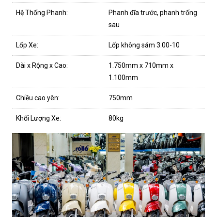
Hệ Thống Phanh:
Phanh đĩa trước, phanh trống
sau
Lốp Xe:
Lốp không săm 3.00-10
Dài x Rộng x Cao:
1.750mm x 710mm x
1.100mm
Chiều cao yên:
750mm
Khối Lượng Xe:
80kg