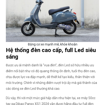
Động cơ xe mạnh mẽ, khỏe khoắn
Hệ thống đèn cao cấp, full Led siêu
sáng
Được ưu ái mệnh danh là “vua đèn”, đèn Led sở hữu nhiều ưu
điểm nổi bật như có độ quang thông ổn định, tuổi thọ đèn cao,
chịu được lực va đập mạnh, dễ thiết kế tạo kiểu, thân thiện với
môi trường. Chính vì những điểm vượt trội ấy mà giá thành của
các dòng xe đèn Led thường khá cao.
Dù vậy, thì với một mức giá hấp dẫn như hiện tại, xe máy 50cc
tay ga Dibao Pansy XS1 2024 vẫn được hãng đầu tư full đèn