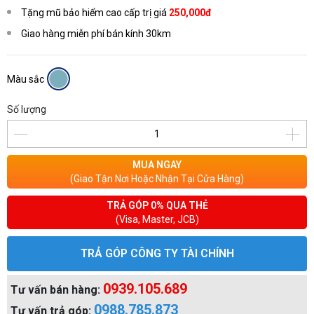
Tặng mũ bảo hiểm cao cấp trị giá
250,000đ
Giao hàng miễn phí bán kính 30km
Màu sắc
Số lượng
MUA NGAY
(Giao Tận Nơi Hoặc Nhận Tại Cửa Hàng)
TRẢ GÓP 0% QUA THẺ
(Visa, Master, JCB)
TRẢ GÓP CÔNG TY TÀI CHÍNH
0939.105.689
Tư vấn bán hàng:
0988.785.873
Tư vấn trả góp: