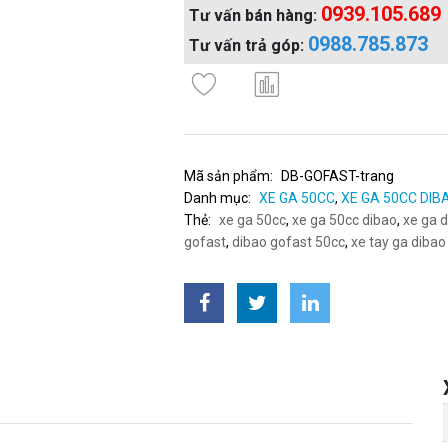
0939.105.689
Tư vấn bán hàng:
0988.785.873
Tư vấn trả góp:
Mã sản phẩm:
DB-GOFAST-trang
Danh mục:
XE GA 50CC
,
XE GA 50CC DIB
Thẻ:
xe ga 50cc
,
xe ga 50cc dibao
,
xe ga 
gofast
,
dibao gofast 50cc
,
xe tay ga dibao