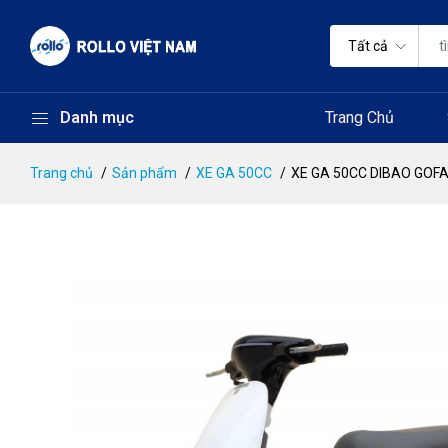
Tất cả
Danh mục
Trang Chủ
Trang chủ
Sản phẩm
XE GA 50CC
XE GA 50CC DIBAO GOF