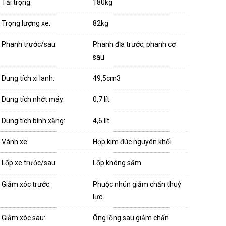
Tải trọng:
180kg
Trọng lượng xe:
82kg
Phanh trước/sau:
Phanh đĩa trước, phanh cơ
sau
Dung tích xi lanh:
49,5cm3
Dung tích nhớt máy:
0,7 lít
Dung tích bình xăng:
4,6 lít
Vành xe:
Hợp kim đúc nguyên khối
Lốp xe trước/sau:
Lốp không săm
Giảm xóc trước:
Phuộc nhún giảm chấn thuỷ
lực
Giảm xóc sau:
Ống lồng sau giảm chấn