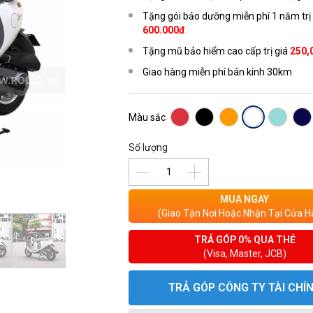
Tặng gói bảo dưỡng miễn phí 1 năm trị
600.000đ
Tặng mũ bảo hiểm cao cấp trị giá
250,
Giao hàng miễn phí bán kính 30km
Màu sắc
Số lượng
MUA NGAY
(Giao Tận Nơi Hoặc Nhận Tại Cửa H
TRẢ GÓP 0% QUA THẺ
(Visa, Master, JCB)
TRẢ GÓP CÔNG TY TÀI CHÍ