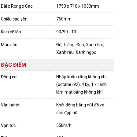
Dài x Rộng x Cao:
1750 x 710 x 1030mm
Chiều cao yên:
760mm
Kích cỡ lốp:
90/90 - 10
Màu sắc:
Đỏ, Trắng, Đen, Xanh tím,
Xanh rêu, Xanh ngọc
ĐẶC ĐIỂM
Động cơ:
Nhập khẩu xăng không chì
(octane≥92), 4 kỳ, 1 xi lanh,
làm mát bằng không khí.
Vận hành:
Khởi động bằng nút đề và
cần đạp nổ
Vận tốc:
55km/h