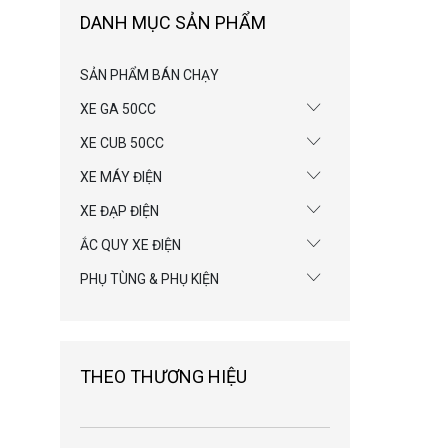
DANH MỤC SẢN PHẨM
SẢN PHẨM BÁN CHẠY
XE GA 50CC
XE CUB 50CC
XE MÁY ĐIỆN
XE ĐẠP ĐIỆN
ẮC QUY XE ĐIỆN
PHỤ TÙNG & PHỤ KIỆN
THEO THƯƠNG HIỆU