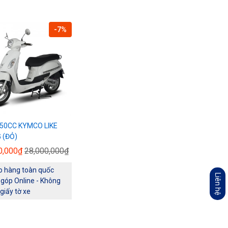
-7%
 50CC KYMCO LIKE
 (ĐỎ)
0,000₫
28,000,000₫
o hàng toàn quốc
Liên hệ
 góp Online - Không
 giấy tờ xe