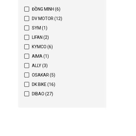
ĐỒNG MINH (6)
DV MOTOR (12)
SYM (1)
LIFAN (2)
KYMCO (6)
AIMA (1)
ALLY (3)
OSAKAR (5)
DK BIKE (16)
DIBAO (27)