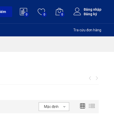
Đăng nhập
kiếm
Đăng ký
0
0
0
Tra cứu đơn hàng
Mặc định