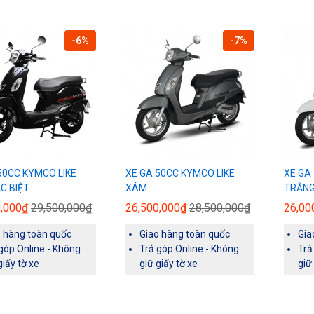
-6%
-7%
50CC KYMCO LIKE
XE GA 50CC KYMCO LIKE
XE GA
C BIỆT
XÁM
TRẮNG
0,000₫
29,500,000₫
26,500,000₫
28,500,000₫
26,00
o hàng toàn quốc
Giao hàng toàn quốc
Gia
góp Online - Không
Trả góp Online - Không
Trả
giấy tờ xe
giữ giấy tờ xe
giữ