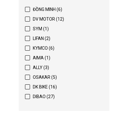
ĐỒNG MINH (6)
DV MOTOR (12)
SYM (1)
LIFAN (2)
KYMCO (6)
AIMA (1)
ALLY (3)
OSAKAR (5)
DK BIKE (16)
DIBAO (27)