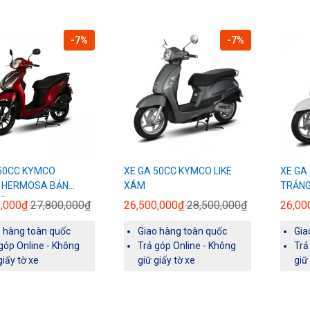
-7%
-7%
 50CC KYMCO
XE GA 50CC KYMCO LIKE
XE GA
 HERMOSA BẢN
XÁM
TRẮNG
G
0,000₫
27,800,000₫
26,500,000₫
28,500,000₫
26,00
o hàng toàn quốc
Giao hàng toàn quốc
Gia
góp Online - Không
Trả góp Online - Không
Trả
giấy tờ xe
giữ giấy tờ xe
giữ