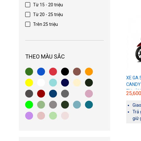
Từ 15 - 20 triệu
Từ 20 - 25 triệu
Trên 25 triệu
THEO MÀU SẮC
XE GA
CANDY
THƯỜN
25,60
Gia
Trả 
giữ 