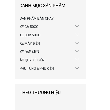
DANH MỤC SẢN PHẨM
SẢN PHẨM BÁN CHẠY
XE GA 50CC
XE CUB 50CC
XE MÁY ĐIỆN
XE ĐẠP ĐIỆN
ẮC QUY XE ĐIỆN
PHỤ TÙNG & PHỤ KIỆN
THEO THƯƠNG HIỆU