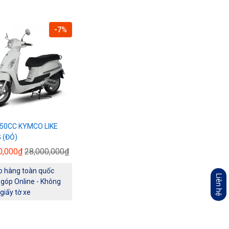
-7%
 50CC KYMCO LIKE
 (ĐỎ)
0,000₫
28,000,000₫
o hàng toàn quốc
Liên hệ
 góp Online - Không
 giấy tờ xe