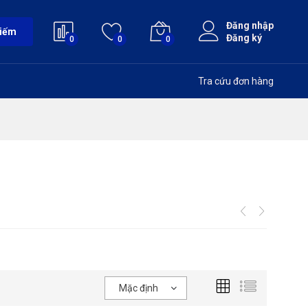
Đăng nhập
kiếm
Đăng ký
0
0
0
Tra cứu đơn hàng
Mặc định