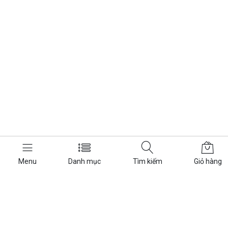
Menu
Danh mục
Tìm kiếm
Giỏ hàng
XE ĐIỆN XE MÁY
ĐỊA CHỈ